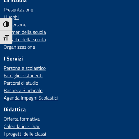
La Scuola
Presentazione
I luoghi
Le persone
Attiva/disattiva alto contrasto
I numeri della scuola
Attiva/disattiva dimensione testo
Le carte della scuola
Organizzazione
I Servizi
Personale scolastico
Famiglie e studenti
Percorsi di studio
Bacheca Sindacale
Agenda Impegni Scolastici
Didattica
Offerta formativa
Calendario e Orari
I progetti delle classi