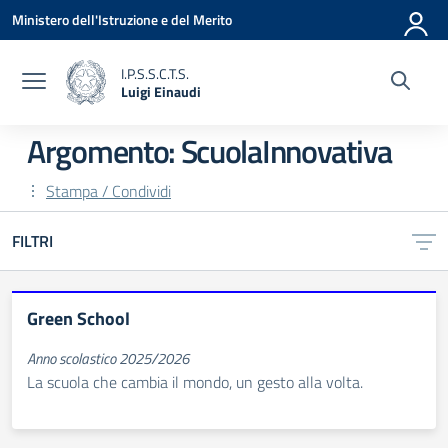
Vai ai contenuti
Vai al menu di navigazione
Vai al footer
Ministero dell'Istruzione e del Merito
I.P.S.S.C.T.S.
Luigi Einaudi
— Visita la pagina iniziale della scuola
Argomento: ScuolaInnovativa
Stampa / Condividi
FILTRI
Green School
Anno scolastico 2025/2026
La scuola che cambia il mondo, un gesto alla volta.