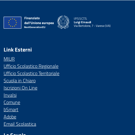
I.P.S.S.C.T.S.
Luigi Einaudi
Via Bertolone, 7 - Varese (VA)
— Visita la pagina iniziale della scuola
Link Esterni
MIUR
Ufficio Scolastico Regionale
Ufficio Scolastico Territoriale
Scuola in Chiaro
Iscrizioni On Line
Invalsi
Comune
bSmart
Adobe
Email Scolastica