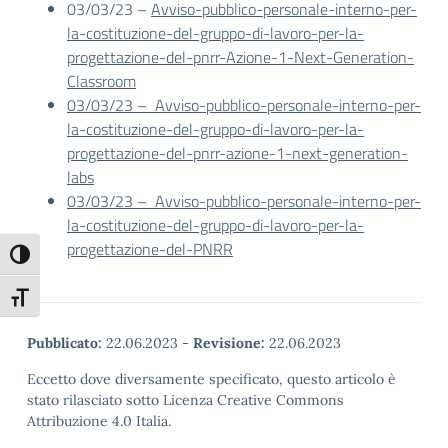
03/03/23 –
Avviso-pubblico-personale-interno-per-
la-costituzione-del-gruppo-di-lavoro-per-la-
progettazione-del-pnrr-Azione-1-Next-Generation-
Classroom
03/03/23 – Avviso-pubblico-personale-interno-per-
la-costituzione-del-gruppo-di-lavoro-per-la-
progettazione-del-pnrr-azione-1-next-generation-
labs
03/03/23 – Avviso-pubblico-personale-interno-per-
la-costituzione-del-gruppo-di-lavoro-per-la-
progettazione-del-PNRR
Attiva/disattiva alto contrasto
Attiva/disattiva dimensione testo
Pubblicato:
22.06.2023
-
Revisione:
22.06.2023
Eccetto dove diversamente specificato, questo articolo è
stato rilasciato sotto Licenza Creative Commons
Attribuzione 4.0 Italia.