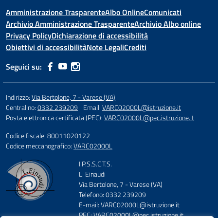
Amministrazione Trasparente
Albo Online
Comunicati
Archivio Amministrazione Trasparente
Archivio Albo online
Privacy Policy
Dichiarazione di accessibilità
Obiettivi di accessibilità
Note Legali
Crediti
Seguici su:
Indirizzo:
Via Bertolone, 7 - Varese (VA)
Centralino:
0332 239209
Email:
VARC02000L@istruzione.it
Posta elettronica certificata (PEC):
VARC02000L@pec.istruzione.it
Codice fiscale: 80011020122
Codice meccanografico:
VARC02000L
I.P.S.S.C.T.S.
L. Einaudi
Via Bertolone, 7 - Varese (VA)
Telefono: 0332 239209
E-mail: VARC02000L@istruzione.it
PEC: VARC02000L@pec.istruzione.it