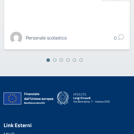
Personale scolastico
0
I.P.S.S.C.T.S.
Luigi Einaudi
Via Bertolone, 7 - Varese (VA)
— Visita la pagina iniziale della scuola
Link Esterni