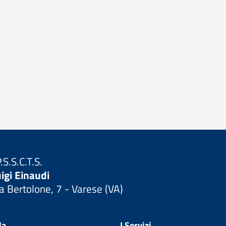
P.S.S.C.T.S.
igi Einaudi
a Bertolone, 7 - Varese (VA)
Visita la pagina iniziale della scuola
la
I Servizi