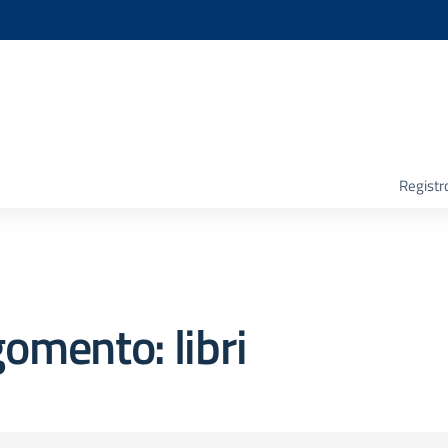
la scuola
Registr
omento: libri