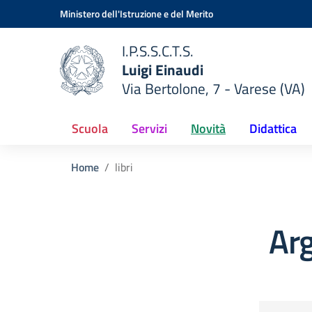
Vai ai contenuti
Vai al menu di navigazione
Vai al footer
Ministero dell'Istruzione e del Merito
I.P.S.S.C.T.S.
Luigi Einaudi
Via Bertolone, 7 - Varese (VA)
 della scuola
— Visita la pagina iniziale del
Scuola
Servizi
Novità
Didattica
Home
libri
Arg