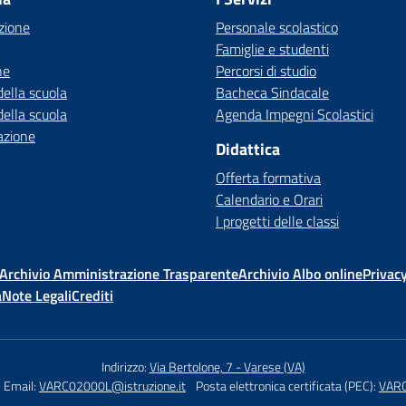
zione
Personale scolastico
Famiglie e studenti
ne
Percorsi di studio
della scuola
Bacheca Sindacale
della scuola
Agenda Impegni Scolastici
azione
Didattica
Offerta formativa
Calendario e Orari
I progetti delle classi
Archivio Amministrazione Trasparente
Archivio Albo online
Privacy
à
Note Legali
Crediti
Indirizzo:
Via Bertolone, 7 - Varese (VA)
Email:
VARC02000L@istruzione.it
Posta elettronica certificata (PEC):
VARC