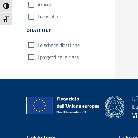
Articoli
Attiva/disattiva alto contrasto
Le circolari
Attiva/disattiva dimensione testo
DIDATTICA
Le schede didattiche
I progetti delle classi
I.
Lu
Vi
— 
Link Esterni
La Scuo