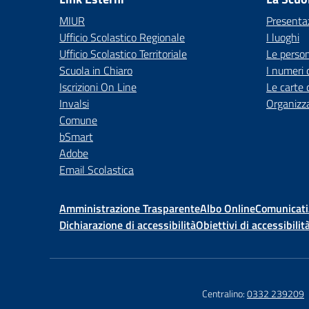
MIUR
Presenta
Ufficio Scolastico Regionale
I luoghi
Ufficio Scolastico Territoriale
Le perso
Scuola in Chiaro
I numeri 
Iscrizioni On Line
Le carte 
Invalsi
Organizz
Comune
bSmart
Adobe
Email Scolastica
Amministrazione Trasparente
Albo Online
Comunicati
Dichiarazione di accessibilità
Obiettivi di accessibilit
Centralino:
0332 239209