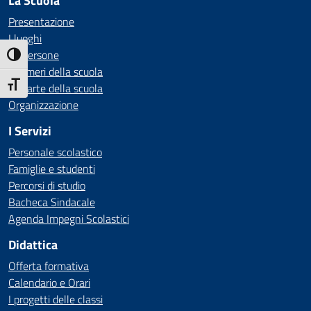
La Scuola
Presentazione
I luoghi
Le persone
Attiva/disattiva alto contrasto
I numeri della scuola
Attiva/disattiva dimensione testo
Le carte della scuola
Organizzazione
I Servizi
Personale scolastico
Famiglie e studenti
Percorsi di studio
Bacheca Sindacale
Agenda Impegni Scolastici
Didattica
Offerta formativa
Calendario e Orari
I progetti delle classi