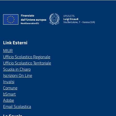
I.P.S.S.C.T.S.
Luigi Einaudi
Via Bertolone, 7 - Varese (VA)
— Visita la pagina iniziale della scuola
Link Esterni
MIUR
Ufficio Scolastico Regionale
Ufficio Scolastico Territoriale
Scuola in Chiaro
Iscrizioni On Line
Invalsi
Comune
bSmart
Adobe
Email Scolastica