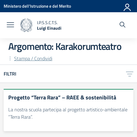
Vai ai contenuti
Vai al menu di navigazione
Vai al footer
Ministero dell'Istruzione e del Merito
I.P.S.S.C.T.S.
Luigi Einaudi
— Visita la pagina iniziale della scuola
Argomento: Karakorumteatro
Stampa / Condividi
FILTRI
Progetto “Terra Rara” – RAEE & sostenibilità
La nostra scuola partecipa al progetto artistico-ambientale
“Terra Rara”.