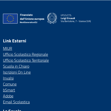
I.P.S.S.C.T.S.
Luigi Einaudi
Via Bertolone, 7 - Varese (VA)
— Visita la pagina iniziale della scuola
Link Esterni
MIUR
Ufficio Scolastico Regionale
Ufficio Scolastico Territoriale
Scuola in Chiaro
Iscrizioni On Line
Invalsi
Comune
bSmart
Adobe
Email Scolastica