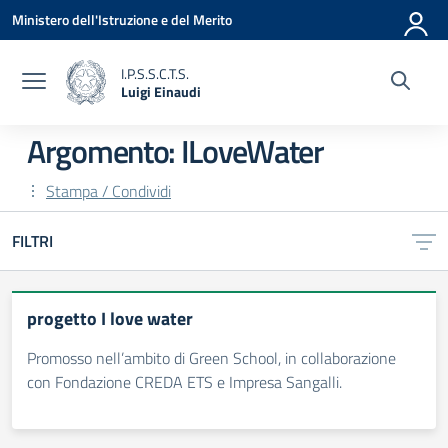
Vai ai contenuti
Vai al menu di navigazione
Vai al footer
Ministero dell'Istruzione e del Merito
I.P.S.S.C.T.S.
Luigi Einaudi
— Visita la pagina iniziale della scuola
Argomento: ILoveWater
Stampa / Condividi
FILTRI
progetto I love water
Promosso nell’ambito di Green School, in collaborazione
con Fondazione CREDA ETS e Impresa Sangalli.