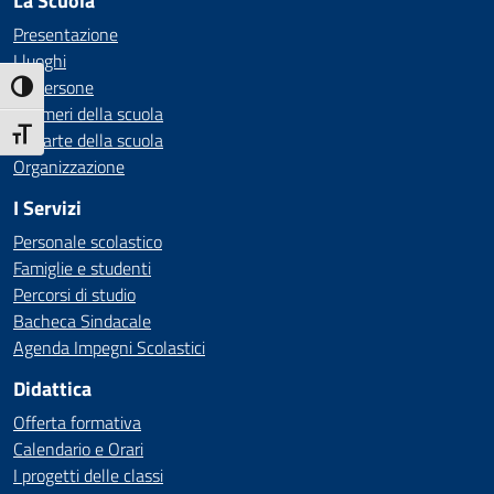
La Scuola
Presentazione
I luoghi
Le persone
Attiva/disattiva alto contrasto
I numeri della scuola
Attiva/disattiva dimensione testo
Le carte della scuola
Organizzazione
I Servizi
Personale scolastico
Famiglie e studenti
Percorsi di studio
Bacheca Sindacale
Agenda Impegni Scolastici
Didattica
Offerta formativa
Calendario e Orari
I progetti delle classi