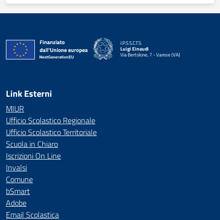
I.P.S.S.C.T.S.
Luigi Einaudi
Via Bertolone, 7 - Varese (VA)
— Visita la pagina iniziale della scuola
Link Esterni
MIUR
Ufficio Scolastico Regionale
Ufficio Scolastico Territoriale
Scuola in Chiaro
Iscrizioni On Line
Invalsi
Comune
bSmart
Adobe
Email Scolastica