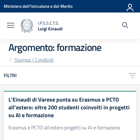
Vai ai contenuti
Vai al menu di navigazione
Vai al footer
Ministero dell'Istruzione e del Merito
I.P.S.S.C.T.S.
Luigi Einaudi
— Visita la pagina iniziale della scuola
Argomento: formazione
Stampa / Condividi
FILTRI
L’Einaudi di Varese punta su Erasmus e PCTO
all’estero: oltre 200 studenti coinvolti in progetti
su AI e formazione
Erasmus e PCTO all’estero progetti su AI e formazione