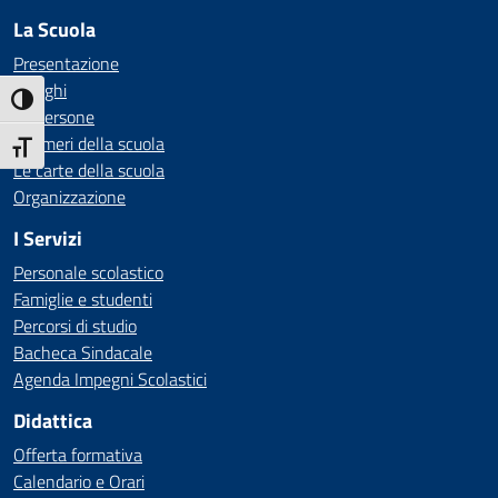
La Scuola
Presentazione
I luoghi
Attiva/disattiva alto contrasto
Le persone
I numeri della scuola
Attiva/disattiva dimensione testo
Le carte della scuola
Organizzazione
I Servizi
Personale scolastico
Famiglie e studenti
Percorsi di studio
Bacheca Sindacale
Agenda Impegni Scolastici
Didattica
Offerta formativa
Calendario e Orari