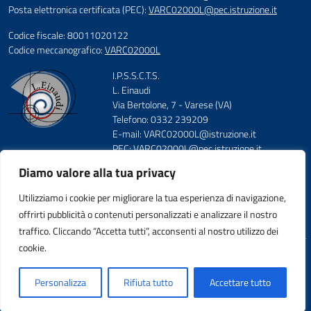
Posta elettronica certificata (PEC):
VARC02000L@pec.istruzione.it
Codice fiscale: 80011020122
Codice meccanografico:
VARC02000L
I.P.S.S.C.T.S.
L. Einaudi
Via Bertolone, 7 - Varese (VA)
Telefono: 0332 239209
E-mail: VARC02000L@istruzione.it
PEC: VARC02000L@pec.istruzione.it
Codice Meccanografico: VARC02000L
Diamo valore alla tua privacy
Codice Fiscale: 80011020122
FAX: 0332830340
Utilizziamo i cookie per migliorare la tua esperienza di navigazione,
offrirti pubblicità o contenuti personalizzati e analizzare il nostro
traffico. Cliccando “Accetta tutti”, acconsenti al nostro utilizzo dei
cookie.
Idea e progetto di Designers Italia
Personalizza
Rifiuta tutto
Accettare tutto